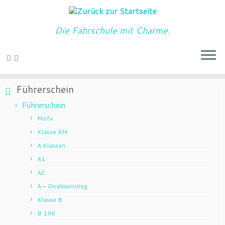
Die Fahrschule mit Charme.
Home
»
Führerschein
»
Mofa
Führerschein
Führerschein
Mofa
Klasse AM
A Klassen
A1
A2
A – Direkteinstieg
Klasse B
B 196