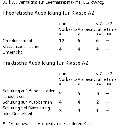
35 kW, Verhältnis zur Leermasse: maximal 0,2 kW/kg.
Theoretische Ausbildung für Klasse A2
ohne
mit
< 2
≥ 2
Vorbesitz
Vorbesitz
Jahre
Jahre
*
*
**
**
Grundunterricht
12
6
6
–
Klassenspezifischer
4
4
4
–
Unterricht
Praktische Ausbildung für Klasse A2
ohne
mit
< 2
≥ 2
Vorbesitz
Vorbesitz
Jahre
Jahre
*
*
**
**
Schulung auf Bundes- oder
5
5
3
–
Landstraßen
Schulung auf Autobahnen
4
4
2
–
Schulung bei Dämmerung
3
3
1
–
oder Dunkelheit
*
Ohne bzw. mit Vorbesitz einer anderen Klasse