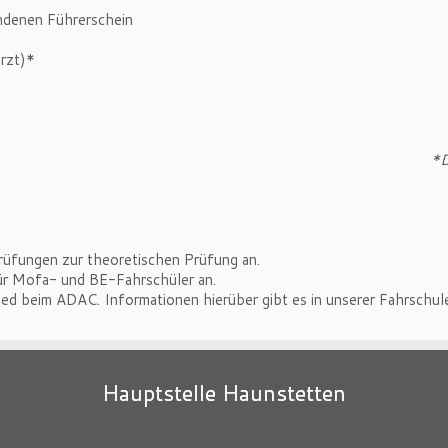
andenen Führerschein
arzt)*
*D
rüfungen zur theoretischen Prüfung an.
ür Mofa- und BE-Fahrschüler an.
ied beim ADAC. Informationen hierüber gibt es in unserer Fahrschul
Hauptstelle Haunstetten