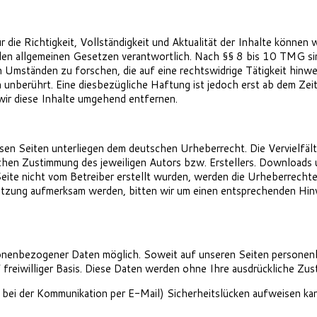
ür die Richtigkeit, Vollständigkeit und Aktualität der Inhalte könne
n allgemeinen Gesetzen verantwortlich. Nach §§ 8 bis 10 TMG sind 
Umständen zu forschen, die auf eine rechtswidrige Tätigkeit hinwe
unberührt. Eine diesbezügliche Haftung ist jedoch erst ab dem Zeit
r diese Inhalte umgehend entfernen.
esen Seiten unterliegen dem deutschen Urheberrecht. Die Vervielfäl
en Zustimmung des jeweiligen Autors bzw. Erstellers. Downloads und
eite nicht vom Betreiber erstellt wurden, werden die Urheberrechte
letzung aufmerksam werden, bitten wir um einen entsprechenden Hi
onenbezogener Daten möglich. Soweit auf unseren Seiten personen
 freiwilliger Basis. Diese Daten werden ohne Ihre ausdrückliche Zu
. bei der Kommunikation per E-Mail) Sicherheitslücken aufweisen kan